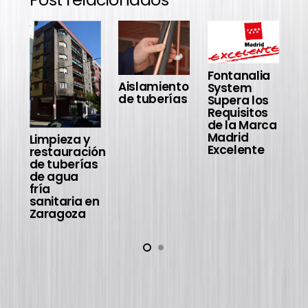
Fontanalia
L
Aislamiento
System
r
de tuberías
Supera los
d
Requisitos
g
de la Marca
d
Madrid
fr
Limpieza y
Excelente
s
restauración
de tuberías
de agua
fría
sanitaria en
Zaragoza