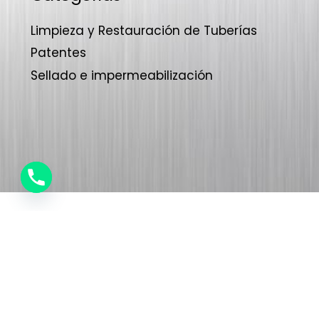
Limpieza y Restauración de Tuberías
Patentes
Sellado e impermeabilización
1
0
Garantía de
años
2
1
3
2