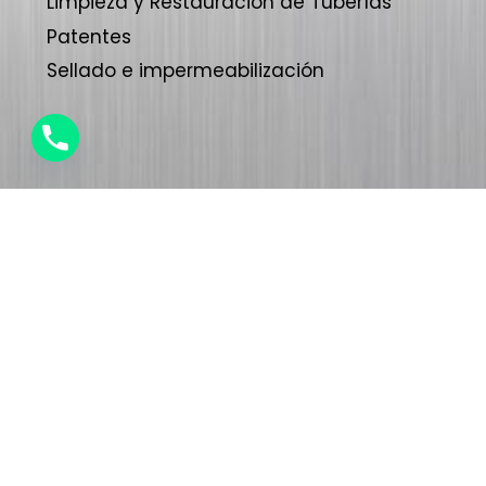
Limpieza y Restauración de Tuberías
Patentes
Sellado e impermeabilización
1
0
Garantía de
años
2
1
3
2
Compromiso de calidad