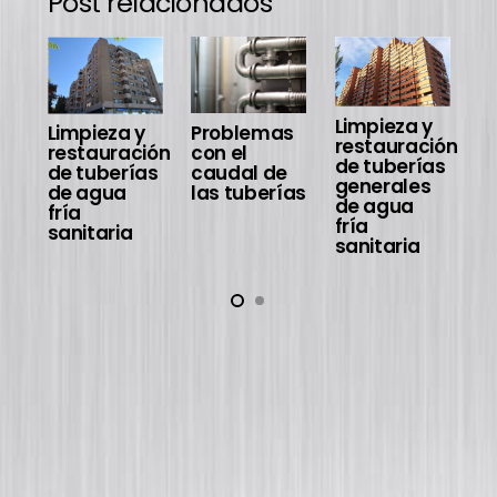
Post relacionados
Limpieza y
R
Problemas
Limpieza y
restauración
d
con el
restauración
de tuberías
si
caudal de
de tuberías
generales
¿
las tuberías
de agua
de agua
m
fría
fría
h
sanitaria
sanitaria