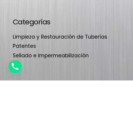
Categorías
Limpieza y Restauración de Tuberías
Patentes
Sellado e impermeabilización
1
0
Garantía de
años