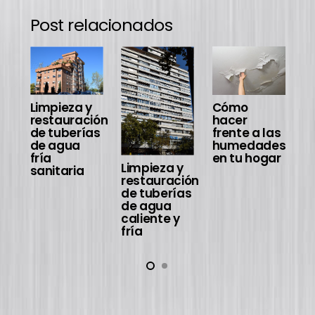
Post relacionados
I
Cómo
Limpieza y
d
hacer
restauración
m
frente a las
de tuberías
d
humedades
de agua
t
en tu hogar
fría
b
Limpieza y
sanitaria
restauración
de tuberías
de agua
caliente y
fría