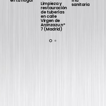
en tu hogar
fría
Limpieza y
sanitaria
restauración
de tuberías
en calle
Virgen de
Aranzazu nº
7 (Madrid)