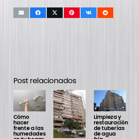
Post relacionados
Cómo
Limpieza y
A
hacer
restauración
d
frente a las
de tuberías
humedades
de agua