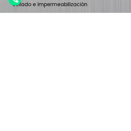
Sellado e impermeabilización
1
0
Garantía de
años
2
1
3
2
Compromiso de calidad
4
3