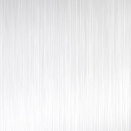
impieza y restauración de
uberías de agua caliente
Fontanalia se incribe 
etorno y agua fría
REA