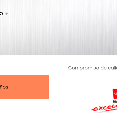
s
Compromiso de cal
ños