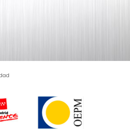
anitaria
idad