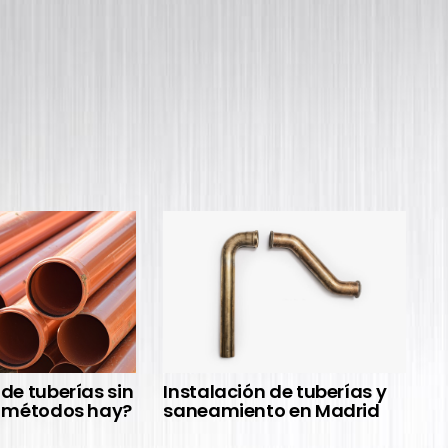
de tuberías sin
Instalación de tuberías y
L
é métodos hay?
saneamiento en Madrid
t
r