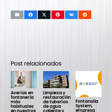
Post relacionados
L
r
de
d
r
Averías en
Limpieza y
de
fontanería
restauración
I
Fontanalia
más
de tuberías
4
System,
habituales
de agua
empresa
en nuestros
caliente y