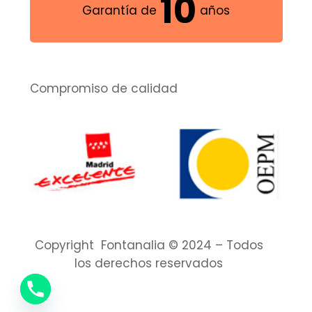
1
0
Garantía de
años
2
1
3
2
Compromiso de calidad
4
3
5
4
6
5
7
6
8
7
Copyright Fontanalia © 2024 – Todos
los derechos reservados
9
8
Aviso legal
Privacidad
Cookies